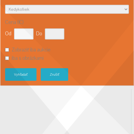
Cena (€)
Od
Do
Zobraziť iba aukcie
iba s obrázkami
Vyhľadať
Zrušiť