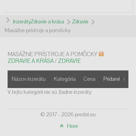
Inzeráty
Zdravie a krása
Zdravie
Masážne prístroje a pomôcky
MASÁŽNE PRÍSTROJE A POMÔCKY
ZDRAVIE A KRÁSA
/
ZDRAVIE
Názov inzerátu
Kategória
Cena
Pridané
V tejto kategórií nie sú žiadne inzeráty
© 2017 - 2026 predat.eu
Hore