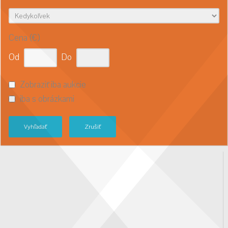
Cena (€)
Od
Do
Zobraziť iba aukcie
iba s obrázkami
Vyhľadať
Zrušiť