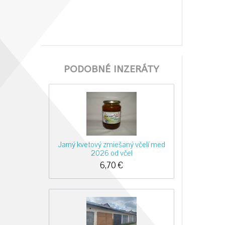
PODOBNÉ INZERÁTY
Jarný kvetový zmiešaný včelí med
2026 od včel
6,70
€