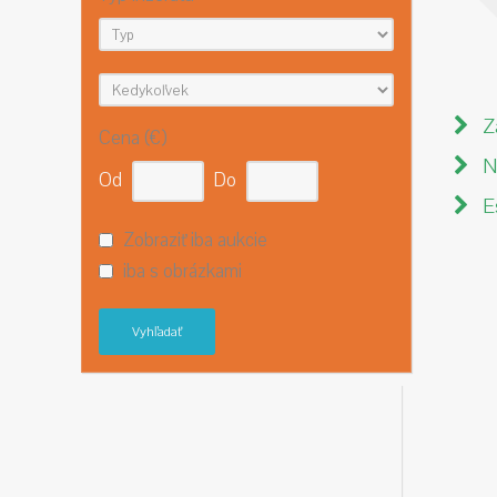
Za
Cena (€)
Ne
Od
Do
E
Zobraziť iba aukcie
iba s obrázkami
Vyhľadať