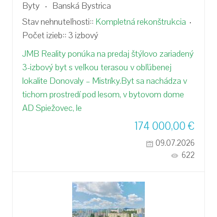
Byty
Banská Bystrica
Stav nehnuteľnosti::
Kompletná rekonštrukcia
Počet izieb::
3 izbový
JMB Reality ponúka na predaj štýlovo zariadený
3-izbový byt s veľkou terasou v obľúbenej
lokalite Donovaly – Mistríky.Byt sa nachádza v
tichom prostredí pod lesom, v bytovom dome
AD Spiežovec, le
174 000,00
€
09.07.2026
622