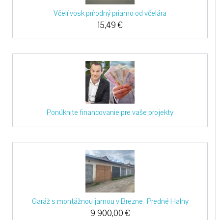
Včelí vosk prírodný priamo od včelára
15,49
€
Ponúknite financovanie pre vaše projekty
Garáž s montážnou jamou v Brezne- Predné Halny
9 900,00
€