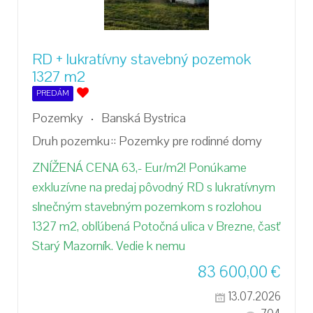
RD + lukratívny stavebný pozemok
1327 m2
PREDÁM
Pozemky
Banská Bystrica
Druh pozemku::
Pozemky pre rodinné domy
ZNÍŽENÁ CENA 63,- Eur/m2! Ponúkame
exkluzívne na predaj pôvodný RD s lukratívnym
slnečným stavebným pozemkom s rozlohou
1327 m2, obľúbená Potočná ulica v Brezne, časť
Starý Mazorník. Vedie k nemu
83 600,00
€
13.07.2026