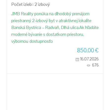
Počet izieb::
2 izbový
JMB Reality ponúka na dlhodobý prenájom
priestranný 2-izbový byt v atraktívnej lokalite
Banská Bystrica – Radvaň, Dlhá ulica.Ak hľadáte
moderné bývanie s dostatkom priestoru,
výbornou dostupnosťo
850,00
€
16.07.2026
676