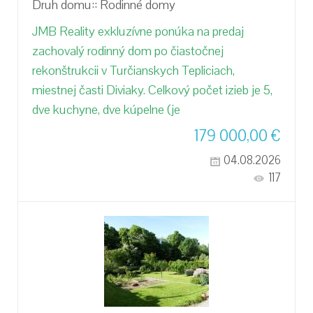
Druh domu::
Rodinné domy
JMB Reality exkluzívne ponúka na predaj
zachovalý rodinný dom po čiastočnej
rekonštrukcii v Turčianskych Tepliciach,
miestnej časti Diviaky. Celkový počet izieb je 5,
dve kuchyne, dve kúpelne (je
179 000,00
€
04.08.2026
117