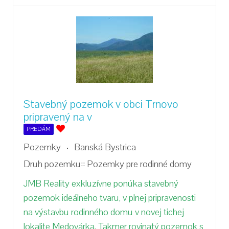
Stavebný pozemok v obci Trnovo
pripravený na v
PREDÁM
Pozemky
Banská Bystrica
Druh pozemku::
Pozemky pre rodinné domy
JMB Reality exkluzívne ponúka stavebný
pozemok ideálneho tvaru, v plnej pripravenosti
na výstavbu rodinného domu v novej tichej
lokalite Medovárka. Takmer rovinatý pozemok s