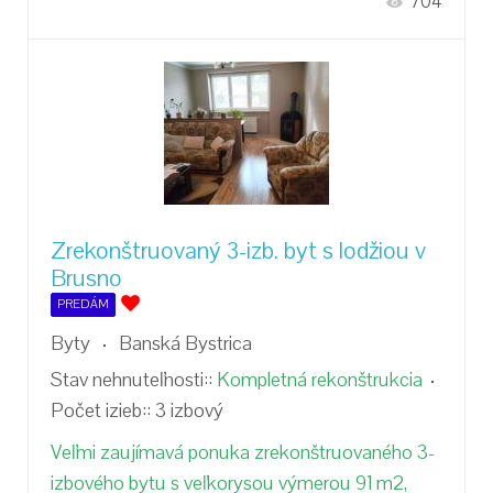
704
Zrekonštruovaný 3-izb. byt s lodžiou v
Brusno
PREDÁM
Byty
Banská Bystrica
Stav nehnuteľnosti::
Kompletná rekonštrukcia
Počet izieb::
3 izbový
Veľmi zaujímavá ponuka zrekonštruovaného 3-
izbového bytu s veľkorysou výmerou 91 m2,