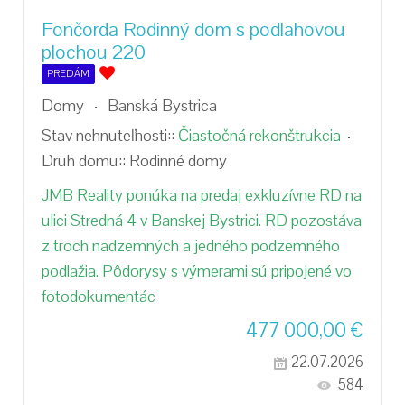
Fončorda Rodinný dom s podlahovou
plochou 220
PREDÁM
Domy
Banská Bystrica
Stav nehnuteľnosti::
Čiastočná rekonštrukcia
Druh domu::
Rodinné domy
JMB Reality ponúka na predaj exkluzívne RD na
ulici Stredná 4 v Banskej Bystrici. RD pozostáva
z troch nadzemných a jedného podzemného
podlažia. Pôdorysy s výmerami sú pripojené vo
fotodokumentác
477 000,00
€
22.07.2026
584